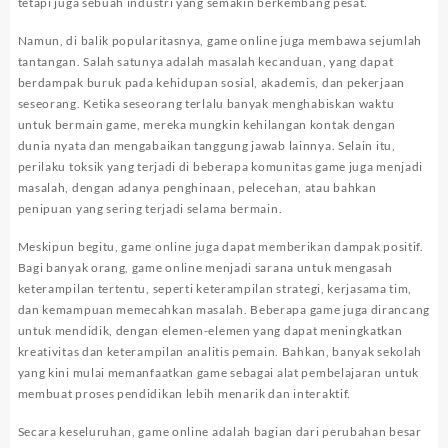
tetapi juga sebuah industri yang semakin berkembang pesat.
Namun, di balik popularitasnya, game online juga membawa sejumlah
tantangan. Salah satunya adalah masalah kecanduan, yang dapat
berdampak buruk pada kehidupan sosial, akademis, dan pekerjaan
seseorang. Ketika seseorang terlalu banyak menghabiskan waktu
untuk bermain game, mereka mungkin kehilangan kontak dengan
dunia nyata dan mengabaikan tanggung jawab lainnya. Selain itu,
perilaku toksik yang terjadi di beberapa komunitas game juga menjadi
masalah, dengan adanya penghinaan, pelecehan, atau bahkan
penipuan yang sering terjadi selama bermain.
Meskipun begitu, game online juga dapat memberikan dampak positif.
Bagi banyak orang, game online menjadi sarana untuk mengasah
keterampilan tertentu, seperti keterampilan strategi, kerjasama tim,
dan kemampuan memecahkan masalah. Beberapa game juga dirancang
untuk mendidik, dengan elemen-elemen yang dapat meningkatkan
kreativitas dan keterampilan analitis pemain. Bahkan, banyak sekolah
yang kini mulai memanfaatkan game sebagai alat pembelajaran untuk
membuat proses pendidikan lebih menarik dan interaktif.
Secara keseluruhan, game online adalah bagian dari perubahan besar