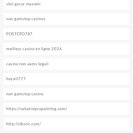
slot gacor maxwin
non gamstop casinos
POSTOTO787
meilleur casino en ligne 2026
casino non aams legali
hayati777
non gamstop casino
https://sabatinipropainting.com/
http://slkoric.com/