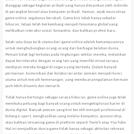
dianggap sebagai kegiatan pribadi yang hanya dimainkan oleh individu
di perangkat konsol atau komputer pribadi. Namun, sejak munculnya
game online, segalanya berubah. Game kini tidak hanya sekadar
hiburan, tetapi telah berkembang menjadi fenomena global yang
melibatkan interaksi sosial, kompetisi, dan bahkan profesi baru.
Salah satu daya tarik utama dari game online adalah kemampuannya
untuk menghubungkan orang-orang dari berbagai belahan dunia.
Pemain tidak lagi terbatas pada lingkungan sekitar mereka, melainkan
dapat berinteraksi dengan orang lain yang memiliki minat serupa,
meskipun mereka tinggal di negara yang berbeda. Dalam banyak
permainan, komunikasi dan kolaborasi antar pemain menjadi kunci
utama untuk meraih kemenangan, yang membuat pengalaman bermain
jauh lebih dinamis dan menarik.
Tidak hanya berfungsi sebagai sarana hiburan, game online juga telah
membuka peluang bagi banyak orang untuk mengeksplorasi karier di
dunia digital. Banyak pemain yang kini beralih menjadi profesional di
bidang e-sport, menghasilkan uang melalui kompetisi, sponsorship,
atau bahkan streaming game di platform seperti Twitch atau YouTube.
Hal ini menjadikan dunia game tidak hanya sebagai aktivitas rekreasi,