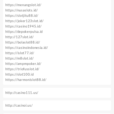
https://menangslot.id/
https://nusaslots.id/
https://slotjitu88.id/
https://joker123slot.id/
https://casino1945.id/
https://depokerpulsa.id
http://127slot.id/
https://bolaslot88.id/
https://casinoindonesia.id/
https://islot77.id/
https://m8slot.id/
https://ampmpoker.id/
https://triofusslot.id/
https://slot100.id
https://harmonislot88.id/
http://casino111.us/
http://casinoi.us/