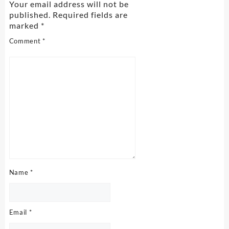
Your email address will not be
published.
Required fields are
marked
*
Comment
*
Name
*
Email
*