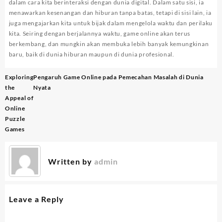
dalam cara kita berinteraksi dengan dunia digital. Dalam satu sisi, ia
menawarkan kesenangan dan hiburan tanpa batas, tetapi di sisi lain, ia
juga mengajarkan kita untuk bijak dalam mengelola waktu dan perilaku
kita. Seiring dengan berjalannya waktu, game online akan terus
berkembang, dan mungkin akan membuka lebih banyak kemungkinan
baru, baik di dunia hiburan maupun di dunia profesional.
Post
Exploring
Pengaruh Game Online pada Pemecahan Masalah di Dunia
navigation
the
Nyata
Appeal of
Online
Puzzle
Games
Written by
admin
Leave a Reply