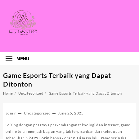
Skip
to
content
MENU
Game Esports Terbaik yang Dapat
Ditonton
Home
Uncategorized
Game Esports Terbaik yang Dapat Ditonton
admin
Uncategorized
June 25, 2025
Seiring dengan pesatnya perkembangan teknologi dan internet, game
online telah menjadi bagian yang tak terpisahkan dari kehidupan
sehari-hari
Slot25 Login
banyak orang. Di masa lalu, game seringkali