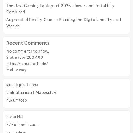
The Best Gaming Laptops of 2025: Power and Portability
Combined
Augmented Reality Games: Blending the Digital and Physical
Worlds
Recent Comments
No comments to show.
Slot gacor 200 400
https://hanamachi.de/
Mabosway
slot deposit dana
Link alternatif Mabosplay
hukumtoto
pocari4d
777olepedia.com
slot online