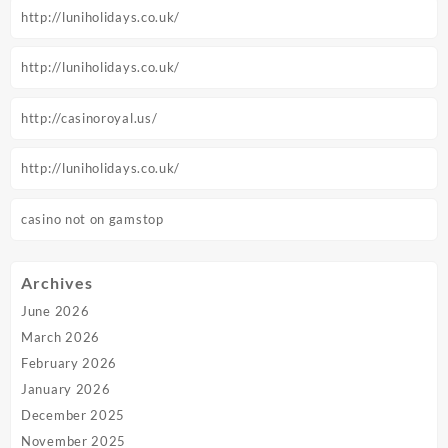
http://luniholidays.co.uk/
http://luniholidays.co.uk/
http://casinoroyal.us/
http://luniholidays.co.uk/
casino not on gamstop
Archives
June 2026
March 2026
February 2026
January 2026
December 2025
November 2025