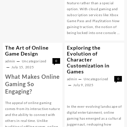
feature rather than a special
option. With cloud gaming and
subscription services like Xbox
Game Pass and PlayStation Now
gaining traction, the notion of
being locked into one console …
The Art of Online
Exploring the
Game Design
Evolution of
Character
admin
Uncategorized
0
Customization in
July 15, 2025
Games
What Makes Online
admin
Uncategorized
0
Gaming So
July 9, 2025
Engaging?
The appeal of online gaming
In the ever-evolving landscape of
comes from its interactive nature
digital entertainment, online
and the ability to connect with
gaming has emerged as a cultural
others in real time. Unlike
juggernaut, reshaping how
traditional offline games, online