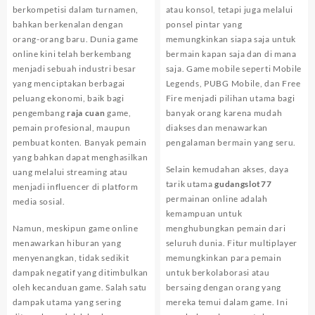
berkompetisi dalam turnamen,
atau konsol, tetapi juga melalui
bahkan berkenalan dengan
ponsel pintar yang
orang-orang baru. Dunia game
memungkinkan siapa saja untuk
online kini telah berkembang
bermain kapan saja dan di mana
menjadi sebuah industri besar
saja. Game mobile seperti
Mobile
yang menciptakan berbagai
Legends
,
PUBG Mobile
, dan
Free
peluang ekonomi, baik bagi
Fire
menjadi pilihan utama bagi
pengembang
raja cuan
game,
banyak orang karena mudah
pemain profesional, maupun
diakses dan menawarkan
pembuat konten. Banyak pemain
pengalaman bermain yang seru.
yang bahkan dapat menghasilkan
Selain kemudahan akses, daya
uang melalui streaming atau
tarik utama
gudangslot77
menjadi influencer di platform
permainan online adalah
media sosial.
kemampuan untuk
Namun, meskipun game online
menghubungkan pemain dari
menawarkan hiburan yang
seluruh dunia. Fitur multiplayer
menyenangkan, tidak sedikit
memungkinkan para pemain
dampak negatif yang ditimbulkan
untuk berkolaborasi atau
oleh kecanduan game. Salah satu
bersaing dengan orang yang
dampak utama yang sering
mereka temui dalam game. Ini