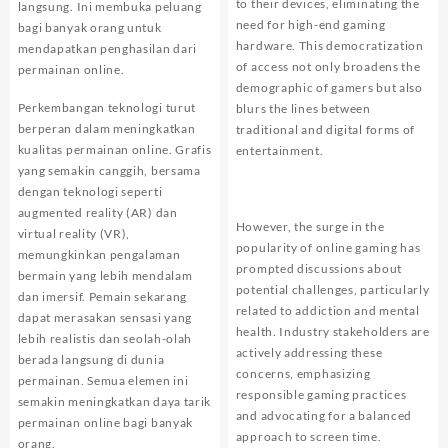
to their devices, eliminating the
langsung. Ini membuka peluang
need for high-end gaming
bagi banyak orang untuk
hardware. This democratization
mendapatkan penghasilan dari
of access not only broadens the
permainan online.
demographic of gamers but also
Perkembangan teknologi turut
blurs the lines between
berperan dalam meningkatkan
traditional and digital forms of
kualitas permainan online. Grafis
entertainment.
yang semakin canggih, bersama
dengan teknologi seperti
augmented reality (AR) dan
However, the surge in the
virtual reality (VR),
popularity of online gaming has
memungkinkan pengalaman
prompted discussions about
bermain yang lebih mendalam
potential challenges, particularly
dan imersif. Pemain sekarang
related to addiction and mental
dapat merasakan sensasi yang
health. Industry stakeholders are
lebih realistis dan seolah-olah
actively addressing these
berada langsung di dunia
concerns, emphasizing
permainan. Semua elemen ini
responsible gaming practices
semakin meningkatkan daya tarik
and advocating for a balanced
permainan online bagi banyak
approach to screen time.
orang.