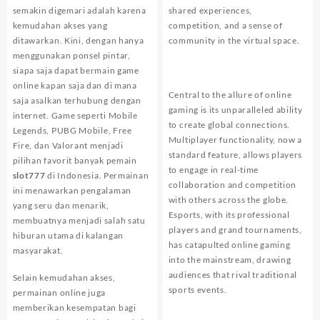
semakin digemari adalah karena
shared experiences,
kemudahan akses yang
competition, and a sense of
ditawarkan. Kini, dengan hanya
community in the virtual space.
menggunakan ponsel pintar,
siapa saja dapat bermain game
online kapan saja dan di mana
Central to the allure of online
saja asalkan terhubung dengan
gaming is its unparalleled ability
internet. Game seperti
Mobile
to create global connections.
Legends
,
PUBG Mobile
,
Free
Multiplayer functionality, now a
Fire
, dan
Valorant
menjadi
standard feature, allows players
pilihan favorit banyak pemain
to engage in real-time
slot777
di Indonesia. Permainan
collaboration and competition
ini menawarkan pengalaman
with others across the globe.
yang seru dan menarik,
Esports, with its professional
membuatnya menjadi salah satu
players and grand tournaments,
hiburan utama di kalangan
has catapulted online gaming
masyarakat.
into the mainstream, drawing
audiences that rival traditional
Selain kemudahan akses,
sports events.
permainan online juga
memberikan kesempatan bagi