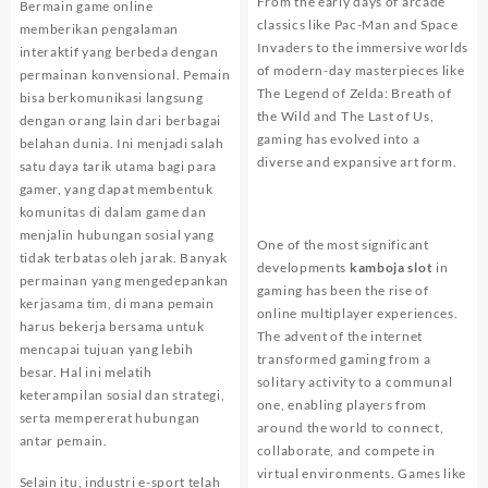
From the early days of arcade
Bermain game online
classics like Pac-Man and Space
memberikan pengalaman
Invaders to the immersive worlds
interaktif yang berbeda dengan
of modern-day masterpieces like
permainan konvensional. Pemain
The Legend of Zelda: Breath of
bisa berkomunikasi langsung
the Wild and The Last of Us,
dengan orang lain dari berbagai
gaming has evolved into a
belahan dunia. Ini menjadi salah
diverse and expansive art form.
satu daya tarik utama bagi para
gamer, yang dapat membentuk
komunitas di dalam game dan
menjalin hubungan sosial yang
One of the most significant
tidak terbatas oleh jarak. Banyak
developments
kamboja slot
in
permainan yang mengedepankan
gaming has been the rise of
kerjasama tim, di mana pemain
online multiplayer experiences.
harus bekerja bersama untuk
The advent of the internet
mencapai tujuan yang lebih
transformed gaming from a
besar. Hal ini melatih
solitary activity to a communal
keterampilan sosial dan strategi,
one, enabling players from
serta mempererat hubungan
around the world to connect,
antar pemain.
collaborate, and compete in
virtual environments. Games like
Selain itu, industri e-sport telah