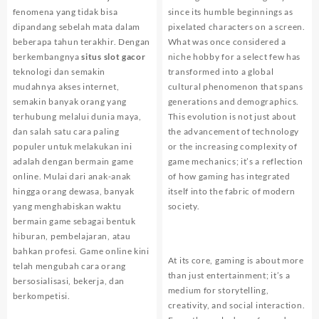
fenomena yang tidak bisa
since its humble beginnings as
dipandang sebelah mata dalam
pixelated characters on a screen.
beberapa tahun terakhir. Dengan
What was once considered a
berkembangnya
situs slot gacor
niche hobby for a select few has
teknologi dan semakin
transformed into a global
mudahnya akses internet,
cultural phenomenon that spans
semakin banyak orang yang
generations and demographics.
terhubung melalui dunia maya,
This evolution is not just about
dan salah satu cara paling
the advancement of technology
populer untuk melakukan ini
or the increasing complexity of
adalah dengan bermain game
game mechanics; it’s a reflection
online. Mulai dari anak-anak
of how gaming has integrated
hingga orang dewasa, banyak
itself into the fabric of modern
yang menghabiskan waktu
society.
bermain game sebagai bentuk
hiburan, pembelajaran, atau
bahkan profesi. Game online kini
At its core, gaming is about more
telah mengubah cara orang
than just entertainment; it’s a
bersosialisasi, bekerja, dan
medium for storytelling,
berkompetisi.
creativity, and social interaction.